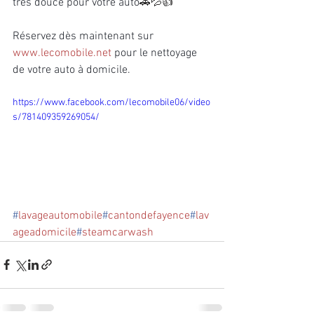
très douce pour votre auto
🚗💦👍
Réservez dès maintenant sur 
www.lecomobile.net
pour le nettoyage 
de votre auto à domicile.
https://www.facebook.com/lecomobile06/video
s/781409359269054/
#
lavageautomobile
#
cantondefayence
#
lav
ageadomicile
#
steamcarwash