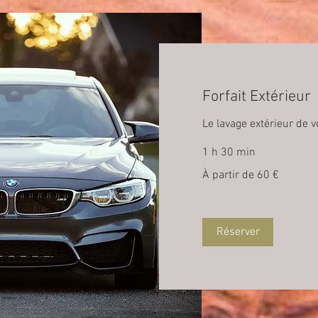
Forfait Extérieur
Le lavage extérieur de v
1 h 30 min
À
À partir de 60 €
partir
de
60
euros
Réserver