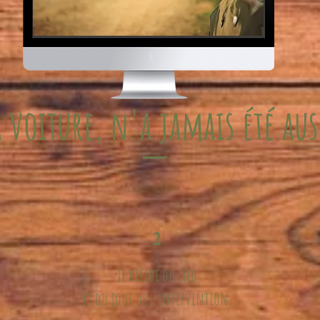
 voiture, n'a jamais été aus
2
Je décide du lieu
et du jour de l'intervention.