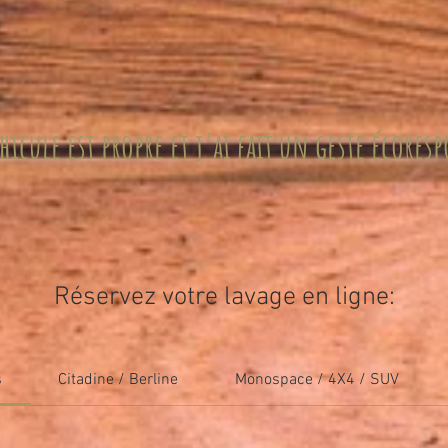
icule est propre et j'ai fait un geste écores
Réservez votre lavage en ligne:
s
Citadine / Berline
Monospace / 4X4 / SUV