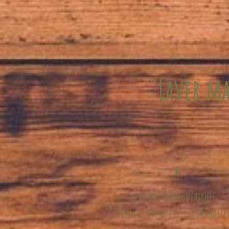
"Laver ma
1
Je choisis mon véhicule,
puis le forfait que je souhaite.