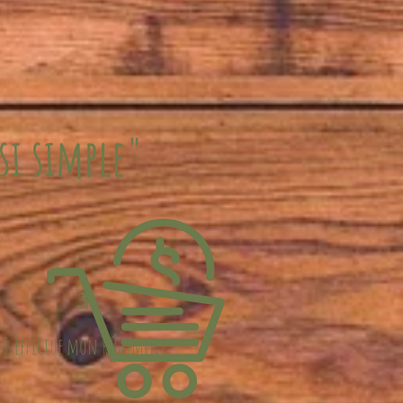
si simple"
3
J'effectue mon réglement