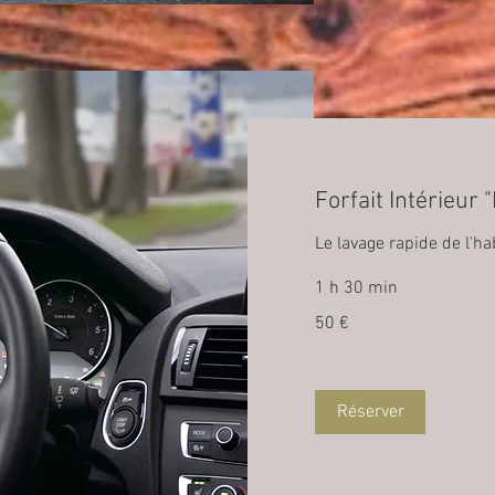
Forfait Intérieur 
Le lavage rapide de l'ha
1 h 30 min
50
50 €
euros
Réserver